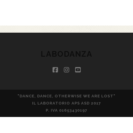
LABODANZA
facebook
instagram
youtube
"DANCE, DANCE, OTHERWISE WE ARE LOST"
IL LABORATORIO APS ASD 2017
P. IVA 01653430197