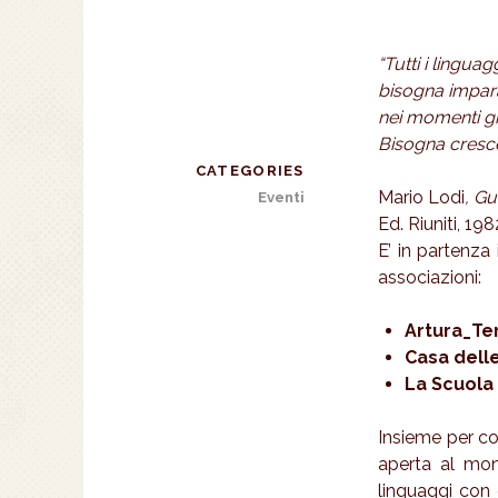
“Tutti i linguag
bisogna impara
nei momenti giu
Bisogna cresce
CATEGORIES
Mario Lodi
, Gu
Eventi
Ed. Riuniti, 198
E’ in partenz
associazioni:
Artura_Ter
Casa delle
La Scuola
Insieme per co
aperta al mond
linguaggi con 