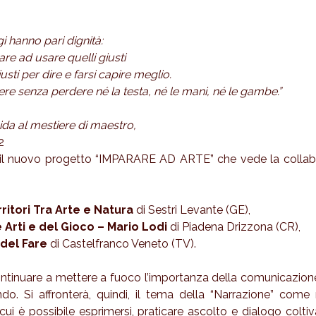
gi hanno pari dignità:
re ad usare quelli giusti
sti per dire e farsi capire meglio.
re senza perdere né la testa, né le mani, né le gambe.”
ida al mestiere di maestro,
2
a il nuovo progetto “IMPARARE AD ARTE” che vede la collabo
ritori Tra Arte e Natura
di Sestri Levante (GE),
 Arti e del Gioco – Mario Lodi
di Piadena Drizzona (CR),
 del Fare
di Castelfranco Veneto (TV).
ntinuare a mettere a fuoco l’importanza della comunicazion
o. Si affronterà, quindi, il tema della “Narrazione” come 
cui è possibile esprimersi, praticare ascolto e dialogo coltiva